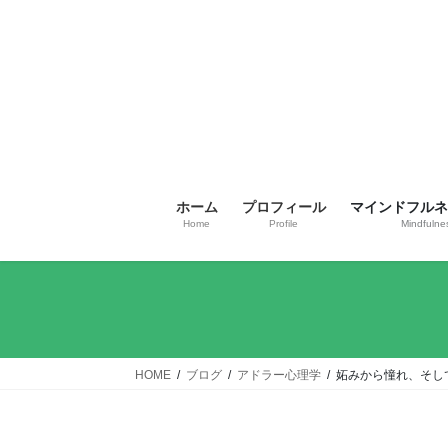
コ
ナ
ン
ビ
テ
ゲ
ン
ー
ツ
シ
へ
ョ
ス
ン
キ
に
ッ
移
ホーム
プロフィール
マインドフルネス
プ
動
Home
Profile
Mindfulne
HOME
ブログ
アドラー心理学
妬みから憧れ、そし