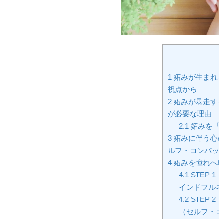
1
妬みが生まれ
視点から
2
妬みが暴走す
が必要な理由
2.1
妬みを「
3
妬みに伴う心
ルフ・コンパッ
4
妬みを憧れへ
4.1
STEP
インドフル
4.2
STEP
（セルフ・