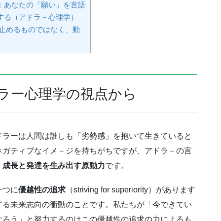
 3：あなたの「願い」を言語
する（アドラ－心理学）
止めるものではなく、動
ドラー心理学の視点から
ドラーは人間は誰しも「劣勢感」を抱いて生きていると
ネガティブなイメ－ジを持ちがちですが、アドラ－の言
、
成長と発達を生み出す原動力
です。
一つに
優越性の追求
（striving for superiority）があります
する未来志向の衝動のことです。私たちが「今できてい
なろう」と努力するのはこの優越性の追求の力によるも