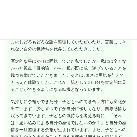
離が難しくなり、境界線がわからなくなっていました。私
は、自分の抱えてる問題を通し、親の助言として、どこまで
子どもの領域に踏み込んで良いのか混乱しており、智子さん
に相談させていただきました。智子さんは、まとまらない私
の話をじっと静かに聴いてくださっていました。困惑したま
まのしどろもどろな話を整理していただいたり、言葉にしき
れない自分の気持ちを代弁していただきました。
否定的な事ばかりに固執していた私でしたが、私には全くな
かった視点「目的論」から、私が既に成し遂げていることを
幾つも挙げていただきました。それは､まさに勇気を与えて
もらえた体験でした。これが、親としての自分を肯定的に見
ることができるようになる転機となっています。
気持ちに余裕ができた分、子どもへの向き合い方にも変化が
出ています。少しずつですが自分に優しくなり、自尊感情も
戻ってきています。子どもの気持ちを考える時に、「それ
は、思い込みによる自分の感情ではないのか？」と自身の感
情を一旦整理する余裕が生まれています。また、子どもへの
過度な介入と思えたことを控える機会は増えたと感じます。