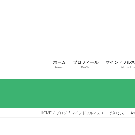
コ
ナ
ン
ビ
テ
ゲ
ン
ー
ツ
シ
へ
ョ
ス
ン
キ
に
ッ
移
ホーム
プロフィール
マインドフルネス
プ
動
Home
Profile
Mindfulne
HOME
ブログ
マインドフルネス
「できない」「や