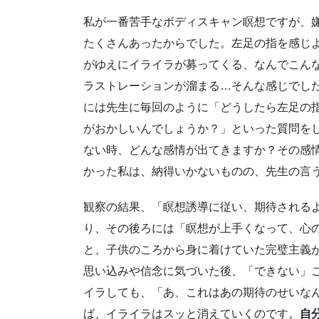
私が一番苦手なボディスキャン瞑想ですが、
たくさんあったからでした。左足の指を感じ
がゆえにイライラが募ってくる、なんでこん
ラストレーションが溜まる…そんな感じでし
には先生に毎回のように「どうしたら左足の
がおかしいんでしょうか？」といった質問を
ない時、どんな感情が出てきますか？その感
かった私は、納得いかないものの、先生の言
観察の結果、「瞑想誘導に従い、期待される
り、その後ろには「瞑想が上手くなって、心
と、子供のころから身に着けていた完璧主義
思い込みや信念に気づいた後、「できない」
イラしても、「あ、これはあの期待のせいな
ば、イライラはスッと消えていくのです。
自